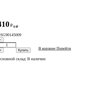
410
₽
0
₽
SG90145009
−
В корзине
Перейти
+
Купить
сновной склад:
В наличии