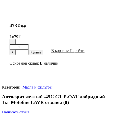
473
₽
0
₽
Ln7911
−
В корзине
Перейти
+
Купить
Основной склад:
В наличии
Категории:
Масла и фильтры
Антифриз желтый -45C GT P-OAT лобридный
1кг Motoline LAVR отзывы
(0)
Написать отзыв