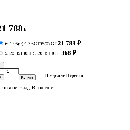
21 788
₽
21 788
₽
6СТ95(0) G7
6СТ95(0) G7
368
₽
5320-3513081
5320-3513081
−
В корзине
Перейти
+
Купить
сновной склад:
В наличии