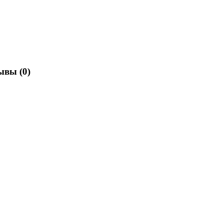
зывы
(0)