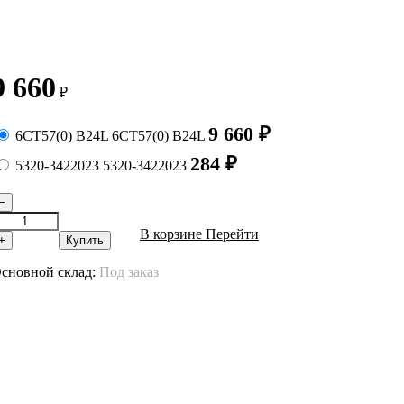
9 660
₽
9 660
₽
6СТ57(0) B24L
6СТ57(0) B24L
284
₽
5320-3422023
5320-3422023
−
В корзине
Перейти
+
Купить
сновной склад:
Под заказ