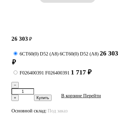
26 303
₽
26 303
6СТ60(0) D52 (A8)
6СТ60(0) D52 (A8)
₽
1 717
₽
F026400391
F026400391
−
В корзине
Перейти
+
Купить
Основной склад:
Под заказ