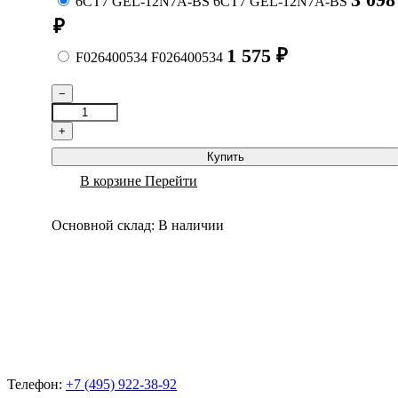
6СТ7 GEL-12N7A-BS
6СТ7 GEL-12N7A-BS
₽
1 575
₽
F026400534
F026400534
−
+
Купить
В корзине
Перейти
Основной склад:
В наличии
Телефон:
+7 (495) 922-38-92