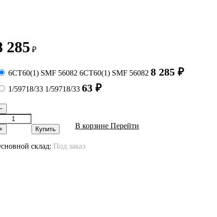
8 285
₽
8 285
₽
6СТ60(1) SMF 56082
6СТ60(1) SMF 56082
63
₽
1/59718/33
1/59718/33
−
В корзине
Перейти
+
Купить
сновной склад:
Под заказ